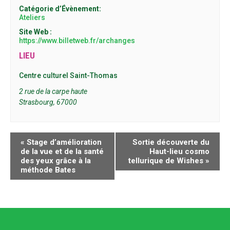
Catégorie d’Évènement:
Ateliers
Site Web :
https://www.billetweb.fr/archanges
LIEU
Centre culturel Saint-Thomas
2 rue de la carpe haute
Strasbourg
,
67000
NAVIGATION
«
Stage d’amélioration
Sortie découverte du
ÉVÈNEMENT
de la vue et de la santé
Haut-lieu cosmo
des yeux grâce à la
tellurique de Wishes
»
méthode Bates