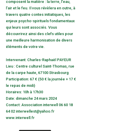
composent la matière : la terre, l’eau,
l’air et le feu. Il vous révèlera en outre, à
travers quatre contes initiatiques, les
enjeux psycho-spirituels fondamentaux
qui leurs sont associés. Vous
découvrirez ainsi des clefs utiles pour
une meilleure harmonisation de divers
éléments de votre vie.
Intervenant: Charles-Raphaël PAYEUR
Lieu : Centre culturel Saint-Thomas, rue
de la carpe haute, 67100 Strasbourg
Participation: 67 € (50 € la journée + 17 €
le repas de midi)
Horaires: 10h à 17h30
Date: dimanche 24 mars 2024
Contact: Association interwell 06 60 18
64 02 interwellest@yahoo.fr
www.interwell.fr