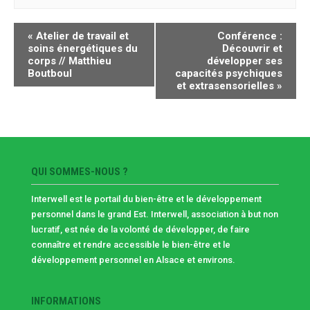
NAVIGATION
«
Atelier de travail et
Conférence :
ÉVÈNEMENT
soins énergétiques du
Découvrir et
corps // Matthieu
développer ses
Boutboul
capacités psychiques
et extrasensorielles
»
QUI SOMMES-NOUS ?
Interwell est le portail du bien-être et le développement
personnel dans le grand Est. Interwell, association à but non
lucratif, est née de la volonté de développer, de faire
connaître et rendre accessible le bien-être et le
développement personnel en Alsace et environs.
INFORMATIONS