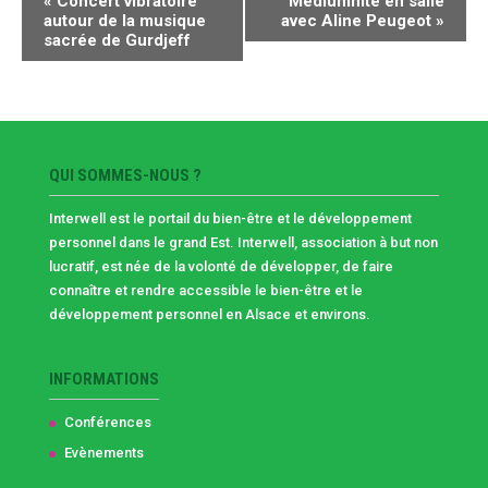
«
Concert vibratoire
Médiumnité en salle
ÉVÈNEMENT
autour de la musique
avec Aline Peugeot
»
sacrée de Gurdjeff
QUI SOMMES-NOUS ?
Interwell est le portail du bien-être et le développement
personnel dans le grand Est. Interwell, association à but non
lucratif, est née de la volonté de développer, de faire
connaître et rendre accessible le bien-être et le
développement personnel en Alsace et environs.
INFORMATIONS
Conférences
Evènements