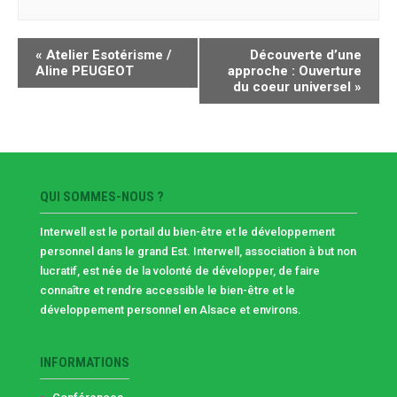
NAVIGATION
«
Atelier Esotérisme /
Découverte d’une
ÉVÈNEMENT
Aline PEUGEOT
approche : Ouverture
du coeur universel
»
QUI SOMMES-NOUS ?
Interwell est le portail du bien-être et le développement
personnel dans le grand Est. Interwell, association à but non
lucratif, est née de la volonté de développer, de faire
connaître et rendre accessible le bien-être et le
développement personnel en Alsace et environs.
INFORMATIONS