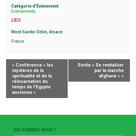
Catégorie d’Évènement:
Evènements
LIEU
Mont Sainte-Odile, Alsace
France
NAVIGATION
«
Conférence « les
Sortie « Se revitaliser
ÉVÈNEMENT
mystères de la
par la marche
spiritualité et de la
afghane »
»
réincarnation du
temps de l’Egypte
ancienne »
QUI SOMMES-NOUS ?